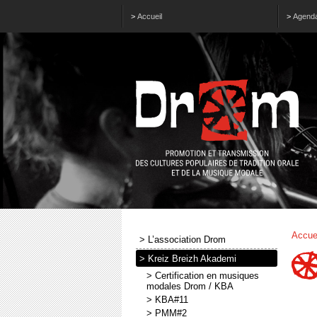
>
Accueil
>
Agend
Accue
> L’association Drom
> Kreiz Breizh Akademi
> Certification en musiques
modales Drom / KBA
> KBA#11
> PMM#2