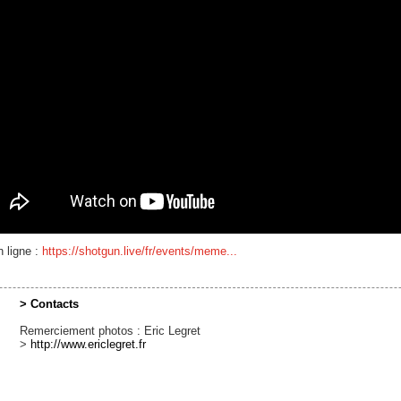
n ligne :
https://shotgun.live/fr/events/meme...
> Contacts
Remerciement photos : Eric Legret
>
http://www.ericlegret.fr