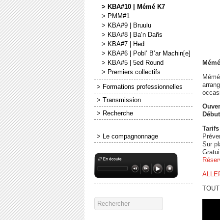
> KBA#10 | Mémé K7
> PMM#1
> KBA#9 | Bruulu
> KBA#8 | Ba’n Dañs
> KBA#7 | Hed
> KBA#6 | Pobl’ B’ar Machin[e]
Mémé 
> KBA#5 | 5ed Round
> Premiers collectifs
Mémé K
arrang
> Formations professionnelles
occasi
> Transmission
Ouver
> Recherche
Début
Tarifs
> Le compagnonnage
Préve
Sur p
Gratui
Réserv
ALLE
TOUT