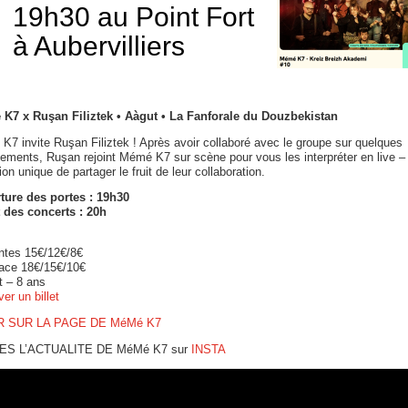
19h30 au Point Fort
à Aubervilliers
K7 x Ruşan Filiztek • Aàgut • La Fanforale du Douzbekistan
7 invite Ruşan Filiztek ! Après avoir collaboré avec le groupe sur quelques
ements, Ruşan rejoint Mémé K7 sur scène pour vous les interpréter en live –
on unique de partager le fruit de leur collaboration.
ture des portes : 19h30
 des concerts : 20h
ntes 15€/12€/8€
lace 18€/15€/10€
t – 8 ans
er un billet
R SUR LA PAGE DE MéMé K7
ES L’ACTUALITE DE MéMé K7 sur
INSTA