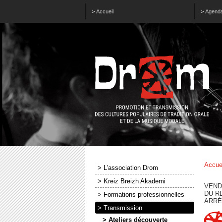
>
Accueil
>
Agend
Accue
> L’association Drom
> Kreiz Breizh Akademi
VENDR
DU R
> Formations professionnelles
ARRÉ
> Transmission
> Ateliers découverte