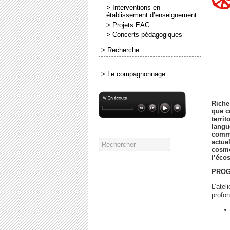
> Interventions en
établissement d’enseignement
> Projets EAC
> Concerts pédagogiques
> Recherche
> Le compagnonnage
Riche
que c
terri
langu
comme
actue
cosmo
l’éco
PROG
L’atel
profon