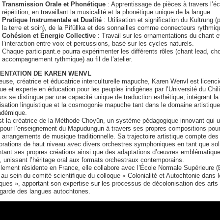
Transmission Orale et Phonétique
: Apprentissage de pièces à travers l’éc
répétition, en travaillant la musicalité et la phonétique unique de la langue.
Pratique Instrumentale et Dualité
: Utilisation et signification du Kultrung (
la terre et soin), de la Pifüllka et des sonnailles comme connecteurs rythmiq
Cohésion et Énergie Collective
: Travail sur les ornamentations du chant e
l’interaction entre voix et percussions, basé sur les cycles naturels.
Chaque participant.e pourra expérimenter les différents rôles (chant lead, c
accompagnement rythmique) au fil de l’atelier.
ENTATION DE KAREN WENVL
use, créatrice et éducatrice interculturelle mapuche, Karen Wenvl est licenc
e et experte en éducation pour les peuples indigènes par l’Université du Chil
rs se distingue par une capacité unique de traduction esthétique, intégrant la
lisation linguistique et la cosmogonie mapuche tant dans le domaine artistique
adémique.
st la créatrice de la Méthode Choyün, un système pédagogique innovant qui ut
 pour l’enseignement du Mapudungun à travers ses propres compositions pour
 arrangements de musique traditionnelle. Sa trajectoire artistique compte des
orations de haut niveau avec divers orchestres symphoniques en tant que sol
tant ses propres créations ainsi que des adaptations d’œuvres emblématique
, unissant l’héritage oral aux formats orchestraux contemporains.
lement résidente en France, elle collabore avec l’École Normale Supérieure
 au sein du comité scientifique du colloque « Colonialité et Autochtonie dans 
ues », apportant son expertise sur les processus de décolonisation des arts 
garde des langues autochtones.