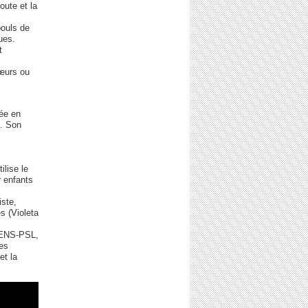
oute et la
pouls de
ues.
t
hœurs ou
iée en
i. Son
ilise le
 enfants
iste,
s (Violeta
 (ENS-PSL,
les
et la