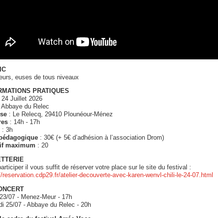
IC
eurs, euses de tous niveaux
RMATIONS PRATIQUES
 24 Juillet 2026
 Abbaye du Relec
se
: Le Relecq, 29410 Plounéour-Ménez
res
: 14h - 17h
: 3h
pédagogique
: 30€ (+ 5€ d’adhésion à l’association Drom)
tif maximum
: 20
ETTERIE
articiper il vous suffit de réserver votre place sur le site du festival :
//reservation.cdp29.fr/atelier-decouverte-avec-karen-wenvl-chili-le-24-07.html
ONCERT
 23/07 - Menez-Meur - 17h
i 25/07 - Abbaye du Relec - 20h