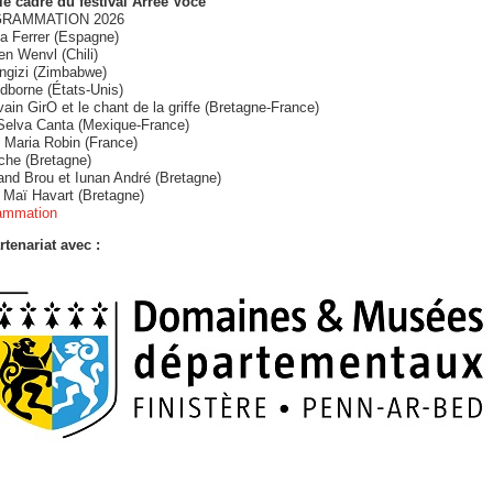
le cadre du festival Arrée Voce
RAMMATION 2026
a Ferrer (Espagne)
n Wenvl (Chili)
ingizi (Zimbabwe)
dborne (États-Unis)
ain GirO et le chant de la griffe (Bretagne-France)
Selva Canta (Mexique-France)
 Maria Robin (France)
che (Bretagne)
and Brou et Iunan André (Bretagne)
 Maï Havart (Bretagne)
ammation
rtenariat avec :