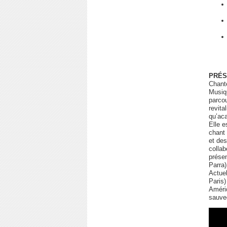
PRÉS
Chante
Musiqu
parcou
revita
qu’ac
Elle e
chant
et des
collab
présen
Parra)
Actuel
Paris)
Amériq
sauve