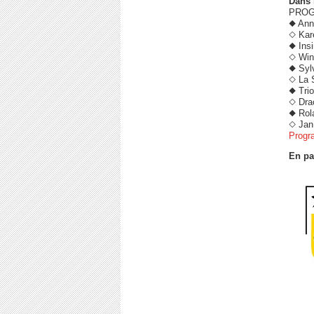
Dans 
PROG
◆ Ann
◇ Kare
◆ Ins
◇ Win
◆ Sylv
◇ La 
◆ Trio
◇ Dra
◆ Rol
◇ Jan
Progr
En pa