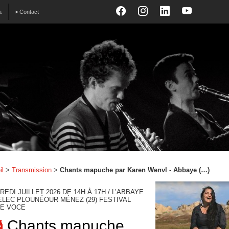
a
>
Contact
il
>
Transmission
>
Chants mapuche par Karen Wenvl - Abbaye (…)
EDI JUILLET 2026 DE 14H À 17H / L’ABBAYE
ELEC PLOUNÉOUR MÉNEZ (29) FESTIVAL
E VOCE
Chants mapuche