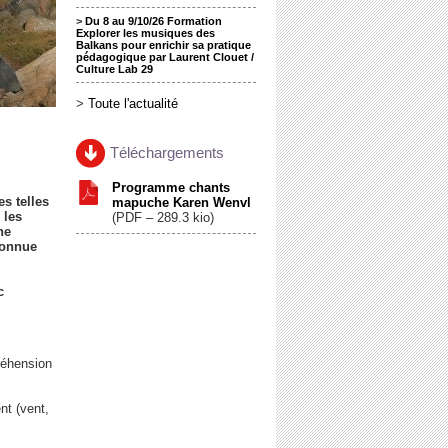
>
Du 8 au 9/10/26 Formation
Explorer les musiques des
Balkans pour enrichir sa pratique
pédagogique par Laurent Clouet /
Culture Lab 29
>
Toute l'actualité
Téléchargements
Programme chants
s telles
mapuche Karen Wenvl
 les
(
PDF – 289.3 kio
)
ne
connue
c
réhension
nt (vent,