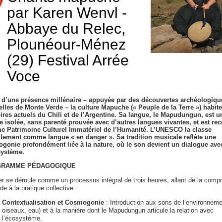
par Karen Wenvl -
Abbaye du Relec,
Plounéour-Ménez
(29) Festival Arrée
Voce
 d’une présence millénaire – appuyée par des découvertes archéologique
elles de Monte Verde – la culture Mapuche (« Peuple de la Terre ») habite
toires actuels du Chili et de l’Argentine. Sa langue, le Mapudungun, est u
e isolée, sans parenté prouvée avec d’autres langues vivantes, et est re
 Patrimoine Culturel Immatériel de l’Humanité. L’UNESCO la classe
llement comme langue « en danger ». Sa tradition musicale reflète une
gonie profondément liée à la nature, où le son devient un dialogue ave
système.
RAMME PÉDAGOGIQUE
ier se déroule comme un processus intégral de trois heures, allant de la comp
de à la pratique collective :
Contextualisation et Cosmogonie
: Introduction aux sons de l’environneme
oiseaux, eau) et à la manière dont le Mapudungun articule la relation avec
l’écosystème.