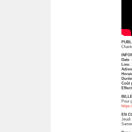
PUBL
Chant
INFO
Date
:
Lieu
:
Adres
Horai
Durée
Coût 
Effec
BILL
Pour p
https:
EN C
Jeudi
Samed